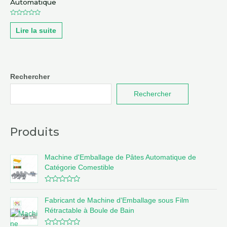
Automatique
Note
0
Lire la suite
sur
5
Rechercher
Rechercher
Produits
Machine d'Emballage de Pâtes Automatique de
Catégorie Comestible
N
o
Fabricant de Machine d'Emballage sous Film
t
e
Rétractable à Boule de Bain
0
s