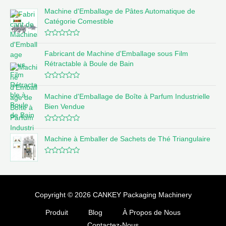
Machine d'Emballage de Pâtes Automatique de
Catégorie Comestible
N
o
Fabricant de Machine d'Emballage sous Film
t
e
Rétractable à Boule de Bain
0
s
u
N
r
o
5
Machine d'Emballage de Boîte à Parfum Industrielle
t
e
Bien Vendue
0
s
u
N
r
o
5
Machine à Emballer de Sachets de Thé Triangulaire
t
e
0
N
s
o
u
t
r
e
5
0
s
Copyright © 2026 CANKEY Packaging Machinery
u
r
Produit
Blog
À Propos de Nous
5
Contactez-Nous